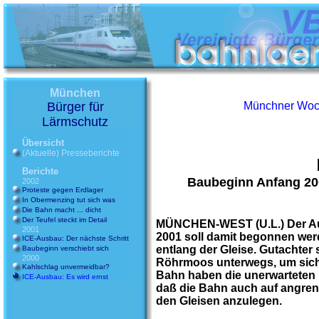
München
Bürger für
Münchner Woc
Lärmschutz
A
Übersicht
(Aktuelle) Presseberichte
A
Berichte
Baubeginn Anfang 200
2002
Proteste gegen Erdlager
In Obermenzing tut sich was
Die Bahn macht ... dicht
Der Teufel steckt im Detail
MÜNCHEN-WEST (U.L.) Der Aus
2001
2001 soll damit begonnen we
ICE-Ausbau: Der nächste Schritt
entlang der Gleise. Gutachter
Baubeginn verschiebt sich
2000
Röhrmoos unterwegs, um sich 
Kahlschlag unvermeidbar?
Bahn haben die unerwarteten 
ICE-Ausbau: Es wird ernst
daß die Bahn auch auf angren
den Gleisen anzulegen.