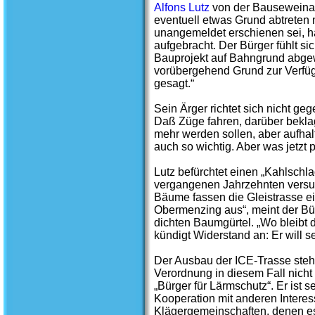
Alfons Lutz
von der Bauseweinall
eventuell etwas Grund abtreten 
unangemeldet erschienen sei, h
aufgebracht. Der Bürger fühlt s
Bauprojekt auf Bahngrund abgew
vorübergehend Grund zur Verfüg
gesagt.“
Sein Ärger richtet sich nicht g
Daß Züge fahren, darüber beklage 
mehr werden sollen, aber aufhal
auch so wichtig. Aber was jetzt 
Lutz befürchtet einen „Kahlschla
vergangenen Jahrzehnten versuch
Bäume fassen die Gleistrasse ei
Obermenzing aus“, meint der Bü
dichten Baumgürtel. „Wo bleibt 
kündigt Widerstand an: Er will 
Der Ausbau der ICE-Trasse ste
Verordnung in diesem Fall nicht 
„Bürger für Lärmschutz“. Er ist se
Kooperation mit anderen Intere
Klägergemeinschaften, denen e