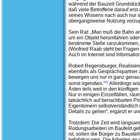
während der Bauzeit Grundstücks
daß viele Betroffene darauf ers
seines Wissens nach auch nur s
übergangsweise Nutzung vorzu
Sein Rat: „Man muß die Bahn an
um ein Objekt herumfahren oder
bestimmte Stelle ranzukommen, is
(Winfried Raab steht bei Fragen
Auch im Internet sind Informati
Robert Regensburger, Realisier
ebenfalls als Gesprächspartner an
bewegen uns nur in ganz genau f
1)
sonst irgendwo.“
Allerdings wü
Ästen teils weit in den künftig
Nur in einigen Einzelfällen, rä
tatsächlich auf benachbarten P
Eigentümern selbstverständlich g
Details zu gehen“, ergänzt er un
Trotzdem: Die Zeit wird langsa
Rodungsarbeiten im Baufeld ge
ist, sollen die Bürger zu Baust
befahrbar sein. Die Arbeiten a